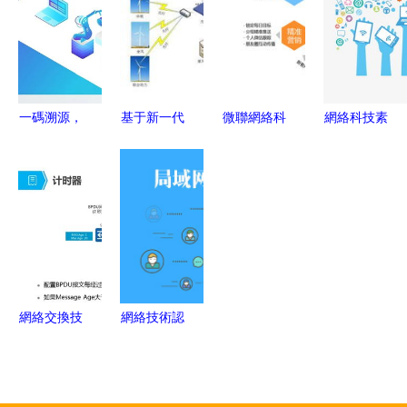
服務
——以三旺
術精品課程
會聚焦前沿
通信交換機
網站歡迎您
網絡技術
為例
一碼溯源，
基于新一代
微聯網絡科
網絡科技素
安心用藥
互聯網技術
技 信息系
材 驅動數
宏濟堂制藥
的新能源電
統集成服務
字時代的網
創新產品追
站集控系統
的創新引領
絡技術演進
溯體系引領
網絡架構設
者
行業新標準
計
網絡交換技
網絡技術認
術 構建高
證與企業信
效通信的基
息系統集成
石
軟考、華為