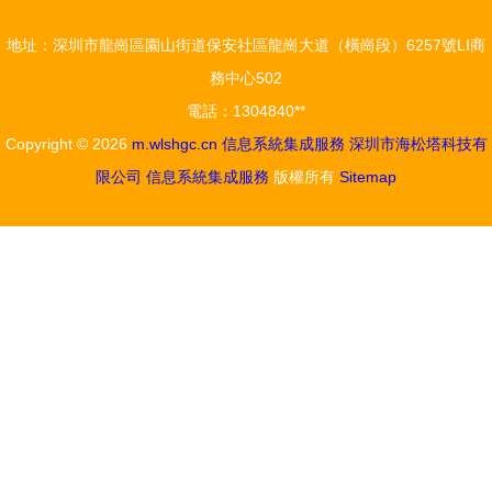
與華三的進
地址：深圳市龍崗區園山街道保安社區龍崗大道（橫崗段）6257號LI商
階之路
務中心502
電話：1304840**
Copyright © 2026
m.wlshgc.cn
信息系統集成服務
深圳市海松塔科技有
限公司
信息系統集成服務
版權所有
Sitemap