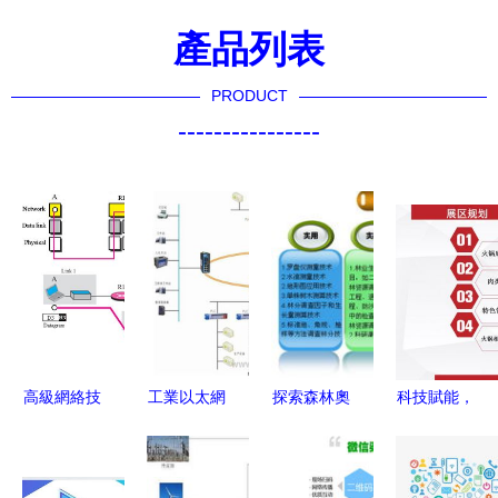
產品列表
PRODUCT
----------------
高級網絡技
工業以太網
探索森林奧
科技賦能，
術 TCP/IP
技術在工廠
秘，連接數
味蕾革新
協議族與信
自動化中的
字未來——
2019火鍋
息系統集成
關鍵角色
森林調查技
產業鏈博覽